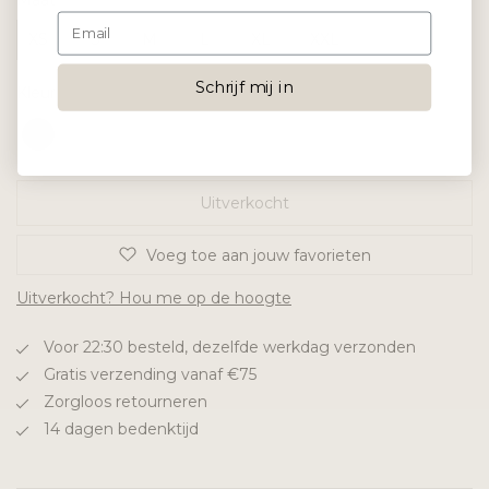
Maat
XS
S
M
L
XL
XXL
Schrijf mij in
Kleur
Uitverkocht
Voeg toe aan jouw favorieten
Uitverkocht? Hou me op de hoogte
Voor 22:30 besteld, dezelfde werkdag verzonden
Gratis verzending vanaf €75
Zorgloos retourneren
14 dagen bedenktijd