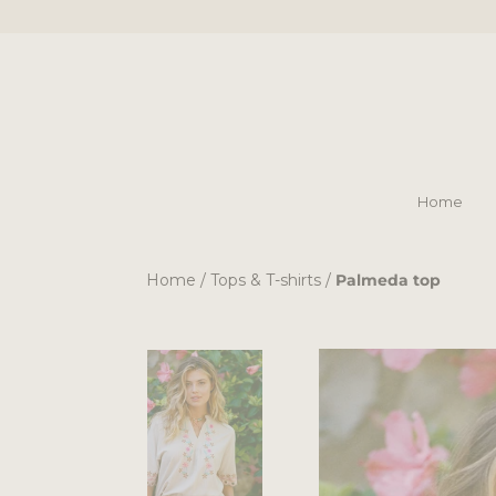
Ga
naar
inhoud
Home
Home
Home
/
Tops & T-shirts
/
Palmeda top