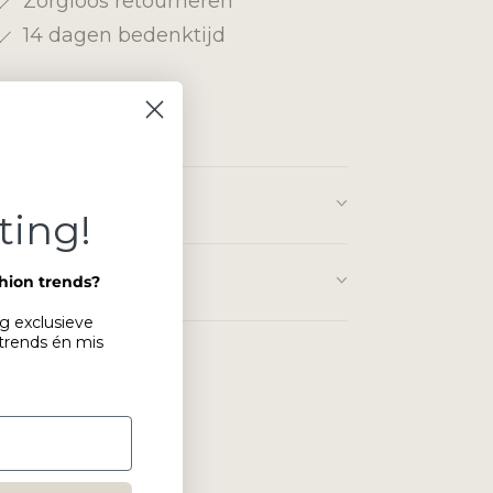
Zorgloos retourneren
14 dagen bedenktijd
Productinformatie
ting!
Materiaal
shion trends?
ng exclusieve
 trends én mis