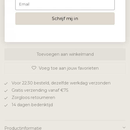
Maat
XS
S
M
L
XL
XXL
Schrijf mij in
Kleur
Toevoegen aan winkelmand
Voeg toe aan jouw favorieten
Voor 22:30 besteld, dezelfde werkdag verzonden
Gratis verzending vanaf €75
Zorgloos retourneren
14 dagen bedenktijd
Productinformatie