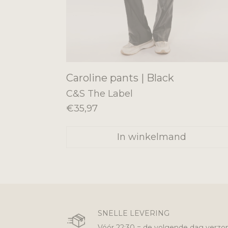
Caroline pants | Black
C&S The Label
€35,97
In winkelmand
SNELLE LEVERING
Vóór 22:30 = de volgende dag verzo