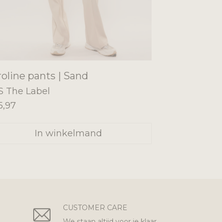
oline pants | Sand
S The Label
5,97
In winkelmand
CUSTOMER CARE
We staan altijd voor je klaar