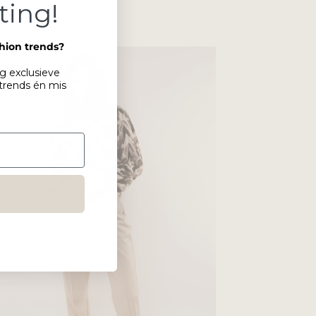
ting!
shion trends?
ng exclusieve
 trends én mis