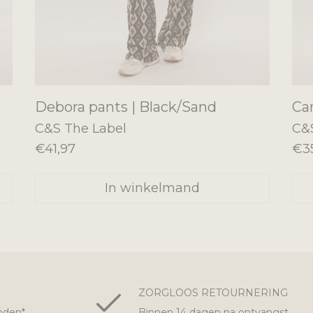
Debora pants | Black/Sand
Car
C&S The Label
C&
€41,97
€3
In winkelmand
ZORGLOOS RETOURNERING
nden*
Binnen 14 dagen na ontvangst