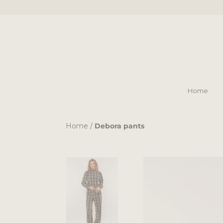
Ga
naar
inhoud
Home
Home
Home
/
Debora pants