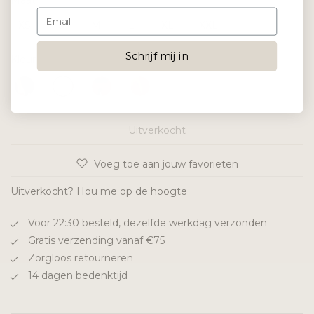
Maat
XS
S
M
L
XL
XXL
Schrijf mij in
Kleur
Uitverkocht
Voeg toe aan jouw favorieten
Uitverkocht? Hou me op de hoogte
Voor 22:30 besteld, dezelfde werkdag verzonden
Gratis verzending vanaf €75
Zorgloos retourneren
14 dagen bedenktijd